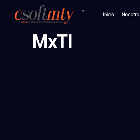
Inicio
Nosotro
MxTI