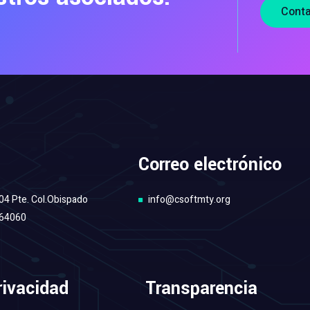
Cont
Correo electrónico
04 Pte. Col.Obispado
info@csoftmty.org
 64060
rivacidad
Transparencia