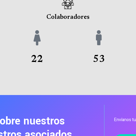
Colaboradores
22
53
sobre nuestros
Envíanos tu
stros asociados.