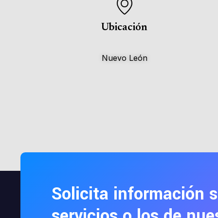
Ubicación
Nuevo León
Solicita información 
servicios o los de nue