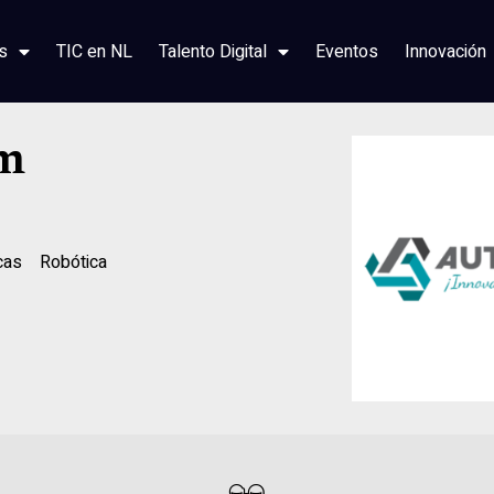
s
TIC en NL
Talento Digital
Eventos
Innovación
m
cas
Robótica