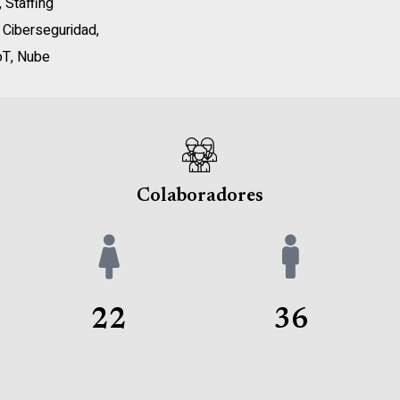
,
Staffing
,
Ciberseguridad
,
oT
,
Nube
Colaboradores
22
36