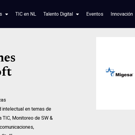
s
TIC en NL
Talento Digital
Eventos
Innovación
nes
ft
cas
 intelectual en temas de
a TIC
,
Monitoreo de SW &
ecomunicaciones
,