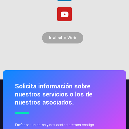
Ir al sitio Web
Solicita información sobre
nuestros servicios o los de
nuestros asociados.
Envíanos tus datos y nos contactaremos contigo.